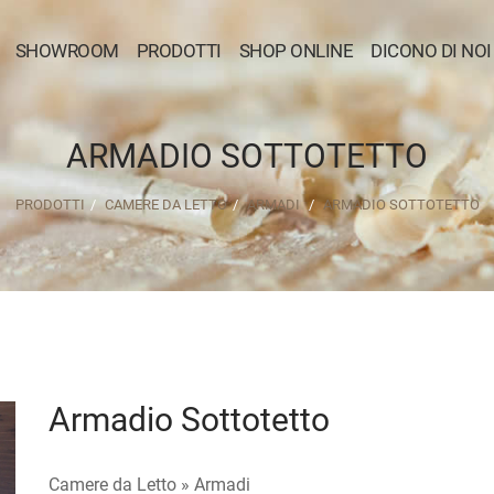
SHOWROOM
PRODOTTI
SHOP ONLINE
DICONO DI NOI
ARMADIO SOTTOTETTO
PRODOTTI
CAMERE DA LETTO
ARMADI
ARMADIO SOTTOTETTO
Armadio Sottotetto
Camere da Letto »
Armadi