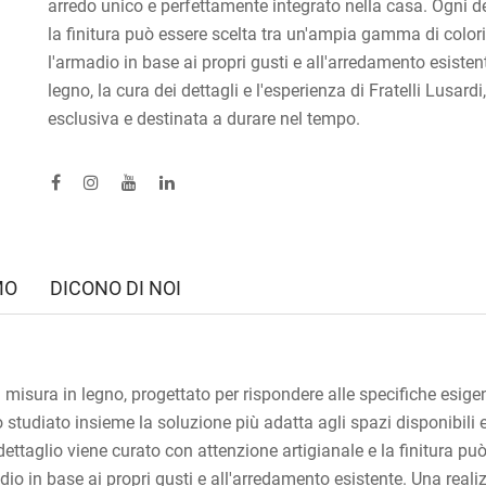
arredo unico e perfettamente integrato nella casa. Ogni de
la finitura può essere scelta tra un'ampia gamma di color
l'armadio in base ai propri gusti e all'arredamento esisten
legno, la cura dei dettagli e l'esperienza di Fratelli Lusa
esclusiva e destinata a durare nel tempo.
MO
DICONO DI NOI
isura in legno, progettato per rispondere alle specifiche esigenz
 studiato insieme la soluzione più adatta agli spazi disponibili e
ettaglio viene curato con attenzione artigianale e la finitura p
io in base ai propri gusti e all'arredamento esistente. Una realiz