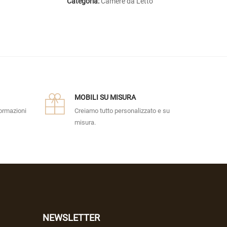
Categoria:
Camere da Letto
MOBILI SU MISURA
formazioni
Creiamo tutto personalizzato e su
misura.
NEWSLETTER