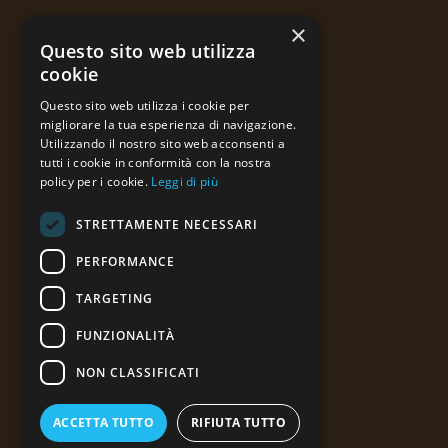
×
Indirizzo :
Loc. Prato Castagno
Questo sito web utilizza
Santa Maria Del Taro
cookie
43059 Tornolo (PR)
Questo sito web utilizza i cookie per
migliorare la tua esperienza di navigazione.
Tel:
+39 3939257676
Utilizzando il nostro sito web acconsenti a
tutti i cookie in conformità con la nostra
E-mail :
info@fratellilusardi.it
policy per i cookie.
Leggi di più
STRETTAMENTE NECESSARI
PERFORMANCE
TARGETING
FUNZIONALITÀ
NON CLASSIFICATI
ACCETTA TUTTO
RIFIUTA TUTTO