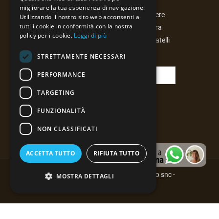
migliorare la tua esperienza di navigazione.
Iscrivendoti alla newsletter potrai essere
Utilizzando il nostro sito web acconsenti a
tutti i cookie in conformità con la nostra
costantemente aggiornato sulla nostra
policy per i cookie.
Leggi di più
attività, le curiosità e le proposte di Fratelli
Lusardi di Ferdinando snc.
STRETTAMENTE NECESSARI
PERFORMANCE
TARGETING
FUNZIONALITÀ
NON CLASSIFICATI
ACCETTA TUTTO
RIFIUTA TUTTO
Copyright © F.lli Lusardi di Ferdinando snc -
MOSTRA DETTAGLI
P.Iva 00337340343
By Web Progetto
Strettamente necessari
Performance