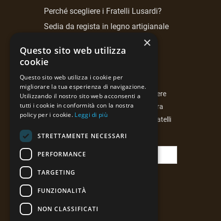
Perché scegliere i Fratelli Lusardi?
Sedia da regista in legno artigianale
Fratelli Lusardi.
×
Questo sito web utilizza
cookie
NEWSLETTER
Questo sito web utilizza i cookie per
migliorare la tua esperienza di navigazione.
Iscrivendoti alla newsletter potrai essere
Utilizzando il nostro sito web acconsenti a
tutti i cookie in conformità con la nostra
costantemente aggiornato sulla nostra
policy per i cookie.
Leggi di più
attività, le curiosità e le proposte di Fratelli
Lusardi di Ferdinando snc.
STRETTAMENTE NECESSARI
PERFORMANCE
TARGETING
FUNZIONALITÀ
NON CLASSIFICATI