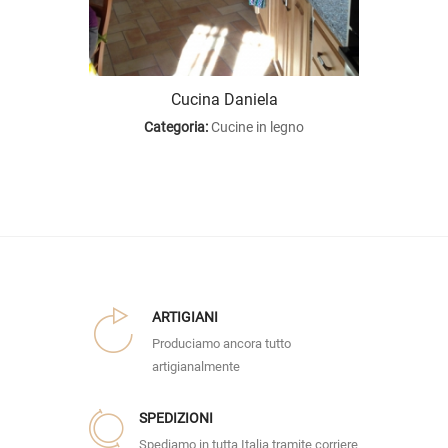
Cucina Daniela
o
Categoria:
Cucine in legno
ARTIGIANI
Produciamo ancora tutto
artigianalmente
SPEDIZIONI
Spediamo in tutta Italia tramite corriere