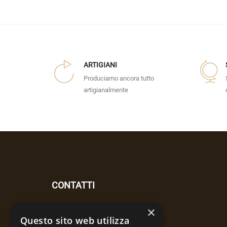
ARTIGIANI
Produciamo ancora tutto
artigianalmente
CONTATTI
×
Indirizzo :
Loc. Prato Castagno
Questo sito web utilizza
Santa Maria Del Taro