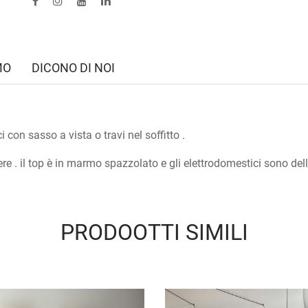
MO
DICONO DI NOI
con sasso a vista o travi nel soffitto .
ere . il top è in marmo spazzolato e gli elettrodomestici sono d
PRODOOTTI SIMILI