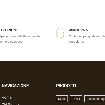
SPEDIZIONI
ASSISTENZA
Spediamo in tutta Italia tramite
Contattaci per qualsiasi in
corriere espresso
o problema
NAVIGAZIONE
PRODOTTI
Home
Sedie
Tavoli
Cucine In Leg
Chi Siamo