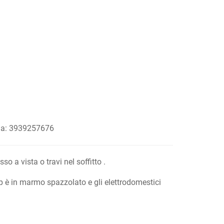
ina: 3939257676
o a vista o travi nel soffitto .
top è in marmo spazzolato e gli elettrodomestici