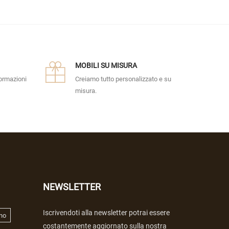
MOBILI SU MISURA
formazioni
Creiamo tutto personalizzato e su
misura.
NEWSLETTER
Iscrivendoti alla newsletter potrai essere
no
costantemente aggiornato sulla nostra