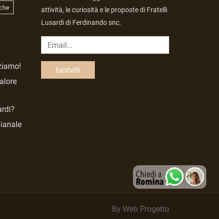
che
attività, le curiosità e le proposte di Fratelli
Lusardi di Ferdinando snc.
zziamo!
valore
ardi?
gianale
By Web Progetto