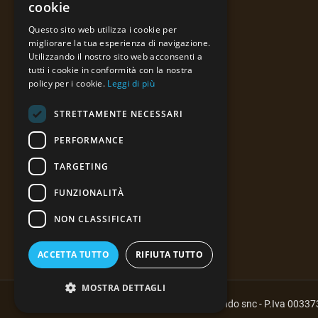
cookie
43059 Tornolo (PR)
Questo sito web utilizza i cookie per
migliorare la tua esperienza di navigazione.
Tel:
+39 3939257676
Utilizzando il nostro sito web acconsenti a
tutti i cookie in conformità con la nostra
E-mail :
info@fratellilusardi.it
policy per i cookie.
Leggi di più
STRETTAMENTE NECESSARI
PERFORMANCE
TARGETING
FUNZIONALITÀ
NON CLASSIFICATI
ACCETTA TUTTO
RIFIUTA TUTTO
MOSTRA DETTAGLI
Copyright © F.lli Lusardi di Ferdinando snc - P.Iva 003