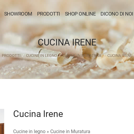
SHOWROOM
PRODOTTI
SHOP ONLINE
DICONO DI NOI
CUCINA IRENE
PRODOTTI
CUCINE IN LEGNO
CUCINE IN MURATURA
CUCINA IRENE
Cucina Irene
Cucine in legno »
Cucine in Muratura